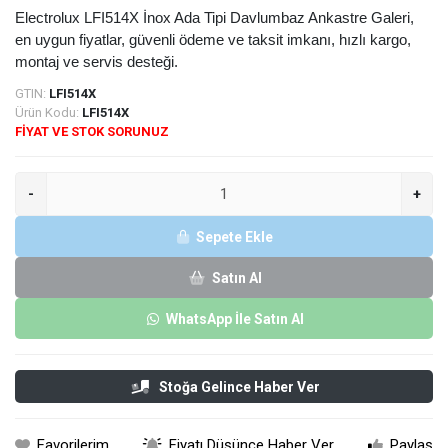
Electrolux LFI514X İnox Ada Tipi Davlumbaz Ankastre Galeri,
en uygun fiyatlar, güvenli ödeme ve taksit imkanı, hızlı kargo,
montaj ve servis desteği.
GTIN:
LFI514X
Ürün Kodu:
LFI514X
FİYAT VE STOK SORUNUZ
-
+
Sepete Ekle
Satın Al
WhatsApp İle Satın Al
Stoğa Gelince Haber Ver
Favorilerim
Fiyatı Düşünce Haber Ver
Paylaş