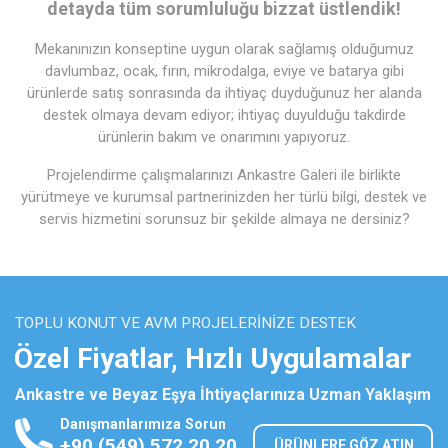
detayda tüm sorumluluğu bizzat üstlendik!
Mekanınızın konseptine uygun olarak sağlamış olduğumuz
davlumbaz, ocak, fırın, mikrodalga, eviye ve batarya gibi
ürünlerde satış sonrasında da ihtiyaç duyduğunuz her alanda
destek olmaya devam ediyor; ihtiyaç duyulduğu takdirde
ürünlerin bakım ve onarımını yapıyoruz.
Projelendirme çalışmalarınızı Ankastre Galeri ile birlikte
yürütmeye ve kurumsal partnerinizden her türlü bilgi, destek ve
servis hizmetini sorunsuz bir şekilde almaya ne dersiniz?
TOPLU KONUT VE AVM PROJELERINIZE DESTEK
Özel Fiyatlar, Hızlı Uygulamalar
Ankastre ve Beyaz Eşya İhtiyaçlarınıza Uzman Yaklaşım
Danışmanlarımıza Sorun
+90 (549) 572 20 20
ÜRÜNLERE GÖZ ATIN