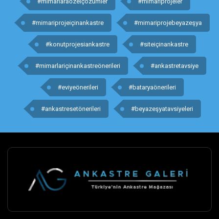
#mimarlaraözelçözümler
#mimariprojeler
#mimariprojeiçinankastre
#mimariprojebeyazeşya
#konutprojesiankastre
#siteiçinankastre
#mimarlariçinankastreönerileri
#ankastretavsiye
#eviyeönerileri
#bataryaönerileri
#ankastresetönerileri
#beyazeşyatavsiyeleri