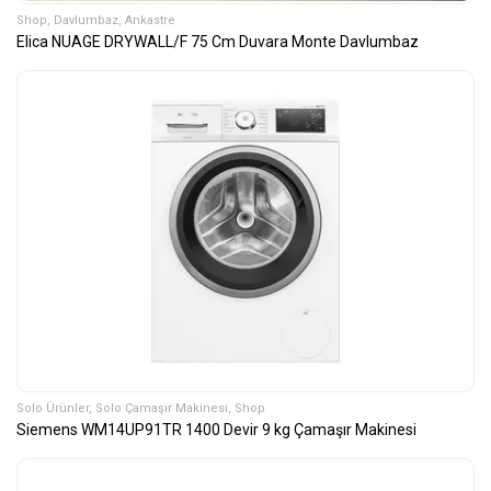
Shop
,
Davlumbaz
,
Ankastre
Elica NUAGE DRYWALL/F 75 Cm Duvara Monte Davlumbaz
Solo Ürünler
,
Solo Çamaşır Makinesi
,
Shop
Siemens WM14UP91TR 1400 Devir 9 kg Çamaşır Makinesi