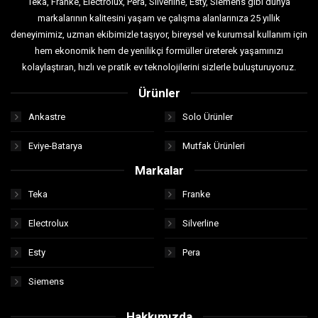
Teka, Franke, Electrolux, Pera, Silverline, Esty, Siemens gibi dünya
markalarının kalitesini yaşam ve çalışma alanlarınıza 25 yıllık
deneyimimiz, uzman ekibimizle taşıyor, bireysel ve kurumsal kullanım için
hem ekonomik hem de yenilikçi formüller üreterek yaşamınızı
kolaylaştıran, hızlı ve pratik ev teknolojilerini sizlerle buluşturuyoruz.
Ürünler
Ankastre
Solo Ürünler
Eviye-Batarya
Mutfak Ürünleri
Markalar
Teka
Franke
Electrolux
Silverline
Esty
Pera
Siemens
Hakkımızda